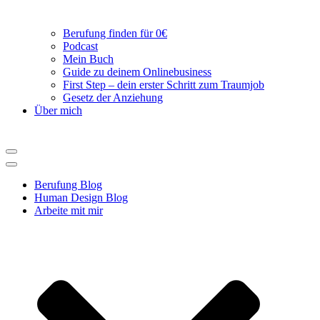
Berufung finden für 0€
Podcast
Mein Buch
Guide zu deinem Onlinebusiness
First Step – dein erster Schritt zum Traumjob
Gesetz der Anziehung
Über mich
Navigations-
Menü
Navigations-
Menü
Berufung Blog
Human Design Blog
Arbeite mit mir