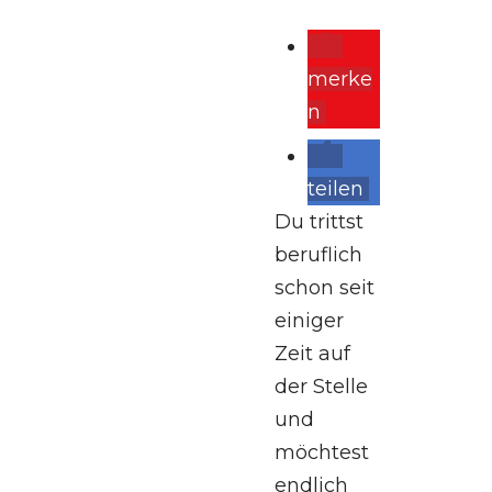
merke
n
teilen
Du trittst
beruflich
schon seit
einiger
Zeit auf
der Stelle
und
möchtest
endlich