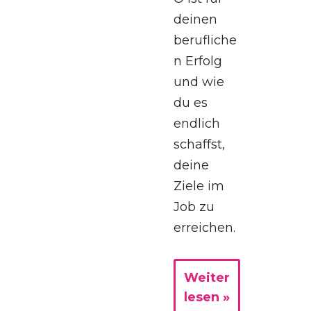
deinen
berufliche
n Erfolg
und wie
du es
endlich
schaffst,
deine
Ziele im
Job zu
erreichen.
Weiter
lesen »