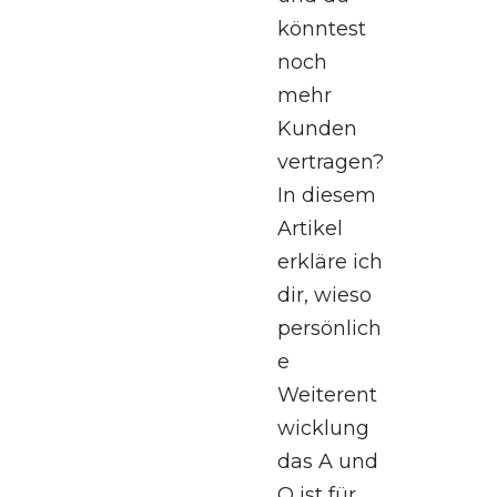
könntest
noch
mehr
Kunden
vertragen?
In diesem
Artikel
erkläre ich
dir, wieso
persönlich
e
Weiterent
wicklung
das A und
O ist für