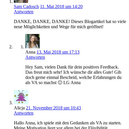
verdienen
Sam Cadosch
11. Mai 2018 um 14:20
–
Antworten
Podcast
Serie
DANKE, DANKE, DANKE! Dieses Blogartikel hat so viele
neue Möglichkeiten und Wege für mich geöffnet!
Anna
13. Mai 2018 um 17:13
Antworten
Hey Sam, vielen Dank für dein positives Feedback.
Das freut mich sehr! Ich wünsche dir alles Gute! Gib
doch gerne einmal Bescheid, welche Erfahrungen du
als VA so machst 🙂 LG Anna
Alicja
21. November 2018 um 10:43
Antworten
Hallo Anna, ich spiele mit den Gedanken als VA zu starten.
Meine Motivation liegt vor allem bei der Fläxibilität