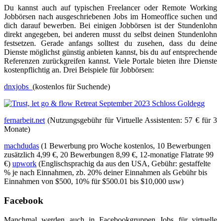
Du kannst auch auf typischen Freelancer oder Remote Working
Jobbörsen nach ausgeschriebenen Jobs im Homeoffice suchen und
dich darauf bewerben. Bei einigen Jobbörsen ist der Stundenlohn
direkt angegeben, bei anderen musst du selbst deinen Stundenlohn
festsetzen. Gerade anfangs solltest du zusehen, dass du deine
Dienste möglichst günstig anbieten kannst, bis du auf entsprechende
Referenzen zurückgreifen kannst. Viele Portale bieten ihre Dienste
kostenpflichtig an. Drei Beispiele für Jobbörsen:
dnxjobs
(kostenlos für Suchende)
fernarbeit.net
(Nutzungsgebühr für Virtuelle Assistenten: 57 € für 3
Monate)
machdudas
(1 Bewerbung pro Woche kostenlos, 10 Bewerbungen
zusätzlich 4,99 €, 20 Bewerbungen 8,99 €, 12-monatige Flatrate 99
€)
upwork
(Englischsprachig da aus den USA, Gebühr: gestaffelte
% je nach Einnahmen, zb. 20% deiner Einnahmen als Gebühr bis
Einnahmen von $500, 10% für $500.01 bis $10,000 usw)
Facebook
Manchmal werden auch in Facebookgruppen Jobs für virtuelle