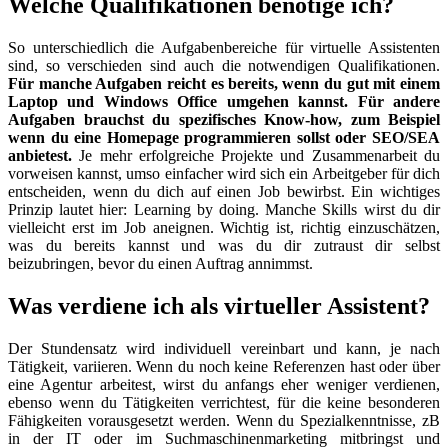
Welche Qualifikationen benötige ich?
So unterschiedlich die Aufgabenbereiche für virtuelle Assistenten
sind, so verschieden sind auch die notwendigen Qualifikationen.
Für manche Aufgaben reicht es bereits, wenn du gut mit einem
Laptop und Windows Office umgehen kannst. Für andere
Aufgaben brauchst du spezifisches Know-how, zum Beispiel
wenn du eine Homepage programmieren sollst oder SEO/SEA
anbietest.
Je mehr erfolgreiche Projekte und Zusammenarbeit du
vorweisen kannst, umso einfacher wird sich ein Arbeitgeber für dich
entscheiden, wenn du dich auf einen Job bewirbst. Ein wichtiges
Prinzip lautet hier: Learning by doing. Manche Skills wirst du dir
vielleicht erst im Job aneignen. Wichtig ist, richtig einzuschätzen,
was du bereits kannst und was du dir zutraust dir selbst
beizubringen, bevor du einen Auftrag annimmst.
Was verdiene ich als virtueller Assistent?
Der Stundensatz wird individuell vereinbart und kann, je nach
Tätigkeit, variieren. Wenn du noch keine Referenzen hast oder über
eine Agentur arbeitest, wirst du anfangs eher weniger verdienen,
ebenso wenn du Tätigkeiten verrichtest, für die keine besonderen
Fähigkeiten vorausgesetzt werden. Wenn du Spezialkenntnisse, zB
in der IT oder im Suchmaschinenmarketing mitbringst und