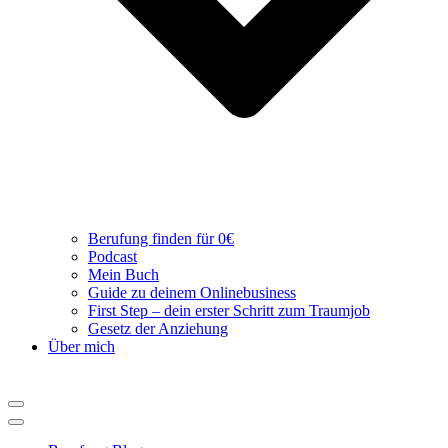
Berufung finden für 0€
Podcast
Mein Buch
Guide zu deinem Onlinebusiness
First Step – dein erster Schritt zum Traumjob
Gesetz der Anziehung
Über mich
Navigations-
Menü
Navigations-
Menü