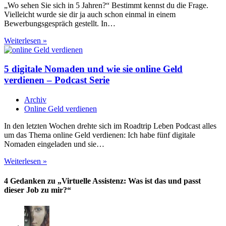
„Wo sehen Sie sich in 5 Jahren?“ Bestimmt kennst du die Frage.
Vielleicht wurde sie dir ja auch schon einmal in einem
Bewerbungsgespräch gestellt. In…
Warum
Weiterlesen »
du
nicht
wissen
5 digitale Nomaden und wie sie online Geld
musst,
verdienen – Podcast Serie
wo
du
Archiv
dich
Online Geld verdienen
in
5
In den letzten Wochen drehte sich im Roadtrip Leben Podcast alles
Jahren
um das Thema online Geld verdienen: Ich habe fünf digitale
siehst
Nomaden eingeladen und sie…
5
Weiterlesen »
digitale
Nomaden
4 Gedanken zu „Virtuelle Assistenz: Was ist das und passt
und
dieser Job zu mir?“
wie
sie
online
Geld