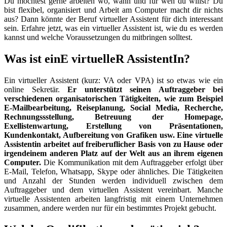
Du möchtest gerne arbeiten wo, wann und für wen du willst? Du
bist flexibel, organisiert und Arbeit am Computer macht dir nichts
aus? Dann könnte der Beruf virtueller Assistent für dich interessant
sein. Erfahre jetzt, was ein virtueller Assistent ist, wie du es werden
kannst und welche Voraussetzungen du mitbringen solltest.
Was ist einE virtuelleR AssistentIn?
Ein virtueller Assistent (kurz: VA oder VPA) ist so etwas wie ein
online Sekretär.
Er unterstützt seinen Auftraggeber bei
verschiedenen organisatorischen Tätigkeiten, wie zum Beispiel
E-Mailbearbeitung, Reiseplanung, Social Media, Recherche,
Rechnungssstellung, Betreuung der Homepage,
Exellistenwartung, Erstellung von Präsentationen,
Kundenkontakt, Aufbereitung von Grafiken usw. Eine virtuelle
Assistentin arbeitet auf freiberuflicher Basis von zu Hause oder
irgendeinem anderen Platz auf der Welt aus an ihrem eigenen
Computer.
Die Kommunikation mit dem Auftraggeber erfolgt über
E-Mail, Telefon, Whatsapp, Skype oder ähnliches. Die Tätigkeiten
und Anzahl der Stunden werden individuell zwischen dem
Auftraggeber und dem virtuellen Assistent vereinbart. Manche
virtuelle Assistenten arbeiten langfristig mit einem Unternehmen
zusammen, andere werden nur für ein bestimmtes Projekt gebucht.