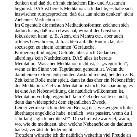
denken und daß du oft mit einfachem Ein- und Ausatmen
beginnst. DAS ist bereits Meditation. Ich dachte, es hätte sich
inzwischen rumgesprochen, daß das „an nichts denken“ nicht
Ziel einer Meditation ist.
Im Gegenteil: die meisten Meditationsformen zeichnen sich
dadurch aus, daß man etwas hat, worauf der Geist sich
fokussieren kann, z. B. Atem, ein Mantra etc., aber auch
offenes Gewahrsein, d. h. achten auf alle Eindrücke, die
sozusagen zu einem kommen (Geräusche,
Körperempfindungen, Gefühle, aber auch Gedanken,
allerdings kein Nachdenken). DAS alles ist bereits
Meditation. Was aber Meditation nicht ist, ist „wegdriften“,
wenn es im Sinne von Tagträumen gemeint ist. Wenn du
damit einen extrem entspannten Zustand meinst, bei dem z. B.
Zeit keine Rolle mehr spielt, dann ist das eher ein Nebeneffekt
der Meditation. Ziel von Meditation ist nicht Entspannung, es
ist eine Art Nebenwirkung, die natürlich willkommen ist.
Meditation verfolgt eigentlich kein Ziel oder sollte es nicht,
denn das widerspricht dem eigentlichen Zweck.
Leider vermisse ich in deinem Beitrag das, weswegen ich ihn
überhaupt angeklickt habe, nämlich „was passiert, wenn du 1
Jahr lang täglich meditierst?“. Du schreibst zwar viel, wann,
wo, wie du meditierst, aber welche Nebeneffekte du dadurch
hattest, verrätst du leider nicht.
Trotzdem wünsche ich dir natürlich weiterhin viel Freude an