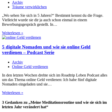
Archiv
möchte
Träume verwirklichen
„Wo sehen Sie sich in 5 Jahren?“ Bestimmt kennst du die Frage.
Vielleicht wurde sie dir ja auch schon einmal in einem
Bewerbungsgespräch gestellt. In…
Warum
Weiterlesen »
du
nicht
wissen
5 digitale Nomaden und wie sie online Geld
musst,
verdienen – Podcast Serie
wo
du
Archiv
dich
Online Geld verdienen
in
5
In den letzten Wochen drehte sich im Roadtrip Leben Podcast alles
Jahren
um das Thema online Geld verdienen: Ich habe fünf digitale
siehst
Nomaden eingeladen und sie…
5
Weiterlesen »
digitale
Nomaden
3 Gedanken zu „Meine Meditationsroutine und wie sie sich im
und
letzten Jahr verändert hat“
wie