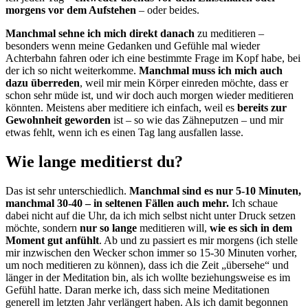
morgens vor dem Aufstehen
– oder beides.
Manchmal sehne ich mich direkt danach
zu meditieren –
besonders wenn meine Gedanken und Gefühle mal wieder
Achterbahn fahren oder ich eine bestimmte Frage im Kopf habe, bei
der ich so nicht weiterkomme.
Manchmal muss ich mich auch
dazu überreden
, weil mir mein Körper einreden möchte, dass er
schon sehr müde ist, und wir doch auch morgen wieder meditieren
könnten. Meistens aber meditiere ich einfach, weil es
bereits zur
Gewohnheit geworden
ist – so wie das Zähneputzen – und mir
etwas fehlt, wenn ich es einen Tag lang ausfallen lasse.
Wie lange meditierst du?
Das ist sehr unterschiedlich.
Manchmal sind es nur 5-10 Minuten,
manchmal 30-40 – in seltenen Fällen auch mehr.
Ich schaue
dabei nicht auf die Uhr, da ich mich selbst nicht unter Druck setzen
möchte, sondern
nur so lange
meditieren will,
wie es sich in dem
Moment gut anfühlt
. Ab und zu passiert es mir morgens (ich stelle
mir inzwischen den Wecker schon immer so 15-30 Minuten vorher,
um noch meditieren zu können), dass ich die Zeit „übersehe“ und
länger in der Meditation bin, als ich wollte beziehungsweise es im
Gefühl hatte. Daran merke ich, dass sich meine Meditationen
generell im letzten Jahr verlängert haben. Als ich damit begonnen