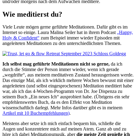
und/oder morgens nach dem Aufwachen meditiere.
Wie meditierst du?
Viele Leute mögen gerne geführte Meditationen. Dafür gibt es im
Internet so einige. Laura Malina Seiler hat in ihrem Podcast
„Happy,
Holy & Confident“
zum Beispiel immer wieder Episoden mit
angeleiteten Meditationen zu den unterschiedlichsten Themen.
Ich selbst mag geführte Meditationen nicht so gerne,
da ich
durch die Stimme der Person immer wieder, wenn ich gerade
„wegdrifte“, aus meinem meditativen Zustand herausgerissen werde.
Das einzige Mal, als ich wirklich mehrere Wochen bewusst mit einer
angeleiteten (und selbst eingesprochenen) Meditation meditiert habe
war, als ich das 4-Wochen-Programm von Dr. Joe Dispenza zu
seinem Buch „Ein neues Ich“ ausprobiert habe. (Übrigens ein sehr
empfehlenswertes Buch, da es den Effekt von Meditation
wissenschaftlich darlegt. Mehr Infos darüber gibt es in meinem
Artikel mit 10 Buchempfehlungen)
.
Meistens aber setze ich mich einfach bequem hin, schließe die
Augen und konzentriere mich auf meinen Atem. Ganz ab und zu
höre ich dabei Meditationsmusik, aber
die meiste Zeit genieße ich