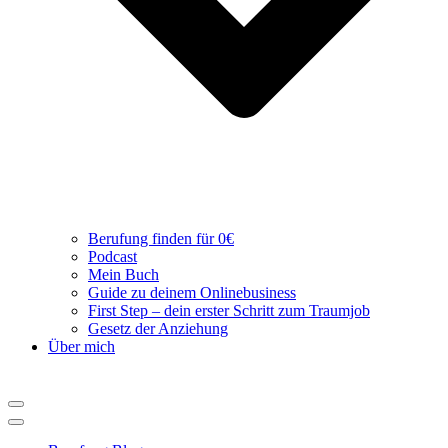
Berufung finden für 0€
Podcast
Mein Buch
Guide zu deinem Onlinebusiness
First Step – dein erster Schritt zum Traumjob
Gesetz der Anziehung
Über mich
Navigations-
Menü
Navigations-
Menü