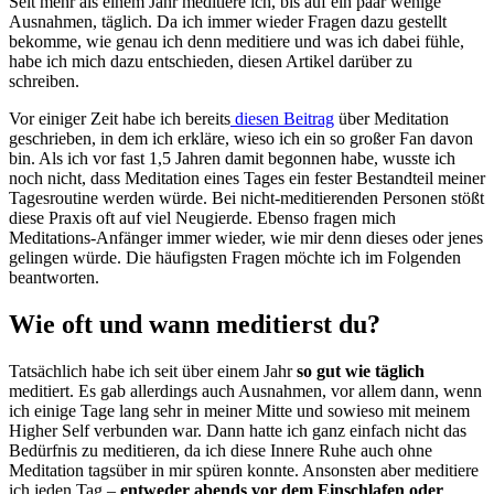
Seit mehr als einem Jahr meditiere ich, bis auf ein paar wenige
Ausnahmen, täglich. Da ich immer wieder Fragen dazu gestellt
bekomme, wie genau ich denn meditiere und was ich dabei fühle,
habe ich mich dazu entschieden, diesen Artikel darüber zu
schreiben.
Vor einiger Zeit habe ich bereits
diesen Beitrag
über Meditation
geschrieben, in dem ich erkläre, wieso ich ein so großer Fan davon
bin. Als ich vor fast 1,5 Jahren damit begonnen habe, wusste ich
noch nicht, dass Meditation eines Tages ein fester Bestandteil meiner
Tagesroutine werden würde. Bei nicht-meditierenden Personen stößt
diese Praxis oft auf viel Neugierde. Ebenso fragen mich
Meditations-Anfänger immer wieder, wie mir denn dieses oder jenes
gelingen würde. Die häufigsten Fragen möchte ich im Folgenden
beantworten.
Wie oft und wann meditierst du?
Tatsächlich habe ich seit über einem Jahr
so gut wie täglich
meditiert. Es gab allerdings auch Ausnahmen, vor allem dann, wenn
ich einige Tage lang sehr in meiner Mitte und sowieso mit meinem
Higher Self verbunden war. Dann hatte ich ganz einfach nicht das
Bedürfnis zu meditieren, da ich diese Innere Ruhe auch ohne
Meditation tagsüber in mir spüren konnte. Ansonsten aber meditiere
ich jeden Tag –
entweder abends vor dem Einschlafen oder