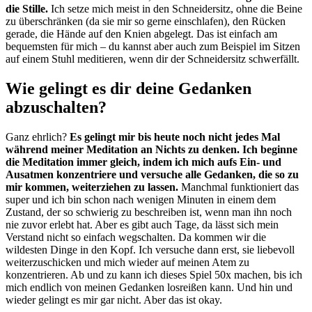
die Stille.
Ich setze mich meist in den Schneidersitz, ohne die Beine
zu überschränken (da sie mir so gerne einschlafen), den Rücken
gerade, die Hände auf den Knien abgelegt. Das ist einfach am
bequemsten für mich – du kannst aber auch zum Beispiel im Sitzen
auf einem Stuhl meditieren, wenn dir der Schneidersitz schwerfällt.
Wie gelingt es dir deine Gedanken
abzuschalten?
Ganz ehrlich?
Es gelingt mir bis heute noch nicht jedes Mal
während meiner Meditation an Nichts zu denken. Ich beginne
die Meditation immer gleich, indem ich mich aufs Ein- und
Ausatmen konzentriere und versuche alle Gedanken, die so zu
mir kommen, weiterziehen zu lassen.
Manchmal funktioniert das
super und ich bin schon nach wenigen Minuten in einem dem
Zustand, der so schwierig zu beschreiben ist, wenn man ihn noch
nie zuvor erlebt hat. Aber es gibt auch Tage, da lässt sich mein
Verstand nicht so einfach wegschalten. Da kommen wir die
wildesten Dinge in den Kopf. Ich versuche dann erst, sie liebevoll
weiterzuschicken und mich wieder auf meinen Atem zu
konzentrieren. Ab und zu kann ich dieses Spiel 50x machen, bis ich
mich endlich von meinen Gedanken losreißen kann. Und hin und
wieder gelingt es mir gar nicht. Aber das ist okay.