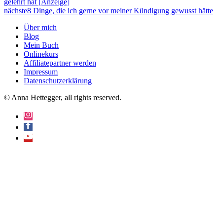
gelehrt hat [Anzeige]
nächste
8 Dinge, die ich gerne vor meiner Kündigung gewusst hätte
Über mich
Blog
Mein Buch
Onlinekurs
Affiliatepartner werden
Impressum
Datenschutzerklärung
© Anna Hettegger, all rights reserved.