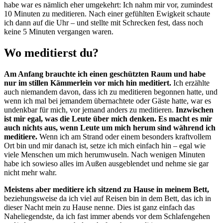
habe war es nämlich eher umgekehrt: Ich nahm mir vor, zumindest
10 Minuten zu meditieren. Nach einer gefühlten Ewigkeit schaute
ich dann auf die Uhr – und stellte mit Schrecken fest, dass noch
keine 5 Minuten vergangen waren.
Wo meditierst du?
Am Anfang brauchte ich einen geschützten Raum und habe
nur im stillen Kämmerlein vor mich hin meditiert.
Ich erzählte
auch niemandem davon, dass ich zu meditieren begonnen hatte, und
wenn ich mal bei jemandem übernachtete oder Gäste hatte, war es
undenkbar für mich, vor jemand anders zu meditieren.
Inzwischen
ist mir egal, was die Leute über mich denken. Es macht es mir
auch nichts aus, wenn Leute um mich herum sind während ich
meditiere.
Wenn ich am Strand oder einem besonders kraftvollem
Ort bin und mir danach ist, setze ich mich einfach hin – egal wie
viele Menschen um mich herumwuseln. Nach wenigen Minuten
habe ich sowieso alles im Außen ausgeblendet und nehme sie gar
nicht mehr wahr.
Meistens aber meditiere ich sitzend zu Hause in meinem Bett,
beziehungsweise da ich viel auf Reisen bin in dem Bett, das ich in
dieser Nacht mein zu Hause nenne. Dies ist ganz einfach das
Naheliegendste, da ich fast immer abends vor dem Schlafengehen