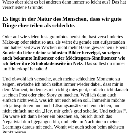
Wieso aber sieht es bei anderen dann immer so leicht aus? Das hat
verschiedene Gründe:
Es liegt in der Natur des Menschen, dass wir gute
Dinge eher teilen als schlechte.
Oder auf wie vielen Instagramfotos heulst du, hast verschmiertes
Make-up oder siehst so aus, als wärst du gerade erst aufgestanden
und hättest seit zwei Wochen nicht mehr Haare gewaschen? Eben!
So wie du lieber deine schönsten Bilder herzeigst, so zeigen
auch bekannte Influencer oder Möchtegern-Sinnfluencer wie
ich lieber ihre Schokoladenseite im Netz.
Das solltest du immer
im Hinterkopf behalten!
Und obwohl ich versuche, auch meine schlechten Momente zu
zeigen, erwische ich mich selbst immer wieder dabei, dass mir in
dem Moment, in dem es mir richtig mies geht, einfach nicht danach
ist einen Post oder eine Story zu machen. Weil ich dann auch
einfach nicht weiß, was ich mit euch teilen soll. Immerhin möchte
ich ja inspirieren und auch Lösungsansätze mit euch teilen, und
nicht einfach nur ein „Hey, mir geht’s grad scheiße. Und tschüss!“.
Da warte ich dann lieber ein bisschen ab, bis ich durch das
Negativtal durchgegangen bin, und teile im Nachhinein meine
Learnings daraus mit euch. Womit wir auch schon beim nächsten
Punkt wären…