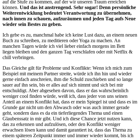
auf die Stufe zu kommen, auf der wir unseren Traum erreichen
können.
Und das ist anstrengend. Sehr sogar! Denn persönliche
Weiterentwicklung bedeutet Verantwortung zu übernehmen,
nach innen zu schauen, aufzuräumen und jeden Tag aufs Neue
wieder sein Bestes zu geben.
Ich gebe es zu, manchmal habe ich keine Lust dazu, an einem neuen
Buch zu schreiben, zu meditieren oder Yoga zu machen. An
manchen Tagen würde ich viel lieber einfach morgens im Bett
liegen bleiben und den ganzen Tag verschlafen oder mit Netflix &
chill verbringen.
Das Gleiche gilt für Probleme und Konflikte: Wenn ich mich zum
Beispiel mit meinem Partner streite, würde ich ihn hin und wieder
gerne einfach anschreien, ihm die Schuld zuschieben und so lange
sauer auf ihn sein, bis er alles auf sich nimmt und sich bei mir
entschuldigt. Aber abgesehen davon, dass er das wahrscheinlich
weniger cool finden würde, weiß ich, dass jeder von uns seinen
Anteil an einem Konflikt hat, dass er mein Spiegel ist und dass es im
Grunde gar nicht um den Abwasch oder was auch immer gerade
geht, sondern dass es da ein tieferliegendes Thema und einen
Glaubenssatz in mir gibt. Und ich diese Chance jetzt nutzen kann,
das zu erkennen und aufzulösen, oder den Konflikt weniger
erwachsen lösen kann und damit garantiert ist, dass das Thema zu
einem späteren Zeitpunkt immer und immer wieder kommt, bis ich