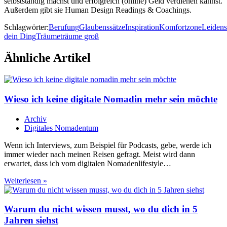
selbstständig machst und erfolgreich (online) Geld verdienen kannst.
Außerdem gibt sie Human Design Readings & Coachings.
Schlagwörter:
Berufung
Glaubenssätze
Inspiration
Komfortzone
Leidens
dein Ding
Träume
träume groß
Ähnliche Artikel
Wieso ich keine digitale Nomadin mehr sein möchte
Archiv
Digitales Nomadentum
Wenn ich Interviews, zum Beispiel für Podcasts, gebe, werde ich
immer wieder nach meinen Reisen gefragt. Meist wird dann
erwartet, dass ich vom digitalen Nomadenlifestyle…
Wieso
Weiterlesen »
ich
keine
digitale
Warum du nicht wissen musst, wo du dich in 5
Nomadin
Jahren siehst
mehr