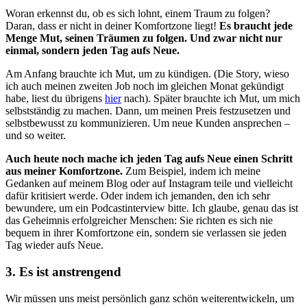
Woran erkennst du, ob es sich lohnt, einem Traum zu folgen?
Daran, dass er nicht in deiner Komfortzone liegt!
Es braucht jede
Menge Mut, seinen Träumen zu folgen. Und zwar nicht nur
einmal, sondern jeden Tag aufs Neue.
Am Anfang brauchte ich Mut, um zu kündigen. (Die Story, wieso
ich auch meinen zweiten Job noch im gleichen Monat gekündigt
habe, liest du übrigens
hier
nach). Später brauchte ich Mut, um mich
selbstständig zu machen. Dann, um meinen Preis festzusetzen und
selbstbewusst zu kommunizieren. Um neue Kunden ansprechen –
und so weiter.
Auch heute noch mache ich jeden Tag aufs Neue einen Schritt
aus meiner Komfortzone.
Zum Beispiel, indem ich meine
Gedanken auf meinem Blog oder auf Instagram teile und vielleicht
dafür kritisiert werde. Oder indem ich jemanden, den ich sehr
bewundere, um ein Podcastinterview bitte. Ich glaube, genau das ist
das Geheimnis erfolgreicher Menschen: Sie richten es sich nie
bequem in ihrer Komfortzone ein, sondern sie verlassen sie jeden
Tag wieder aufs Neue.
3. Es ist anstrengend
Wir müssen uns meist persönlich ganz schön weiterentwickeln, um