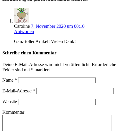
wie
sie
online
Geld
verdienen
Caroline
7. November 2020 um 00:10
–
Antworten
Podcast
Serie
Ganz toller Artikel! Vielen Dank!
Schreibe einen Kommentar
Deine E-Mail-Adresse wird nicht veröffentlicht.
Erforderliche
Felder sind mit
*
markiert
Name
*
E-Mail-Adresse
*
Website
Kommentar