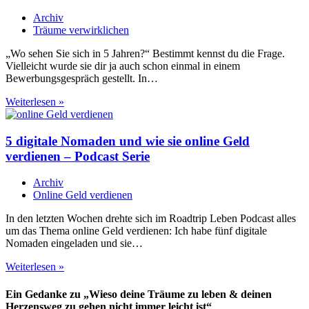
sein
Archiv
möchte
Träume verwirklichen
„Wo sehen Sie sich in 5 Jahren?“ Bestimmt kennst du die Frage.
Vielleicht wurde sie dir ja auch schon einmal in einem
Bewerbungsgespräch gestellt. In…
Warum
Weiterlesen »
du
nicht
wissen
5 digitale Nomaden und wie sie online Geld
musst,
verdienen – Podcast Serie
wo
du
Archiv
dich
Online Geld verdienen
in
5
In den letzten Wochen drehte sich im Roadtrip Leben Podcast alles
Jahren
um das Thema online Geld verdienen: Ich habe fünf digitale
siehst
Nomaden eingeladen und sie…
5
Weiterlesen »
digitale
Nomaden
Ein Gedanke zu „Wieso deine Träume zu leben & deinen
und
Herzensweg zu gehen nicht immer leicht ist“