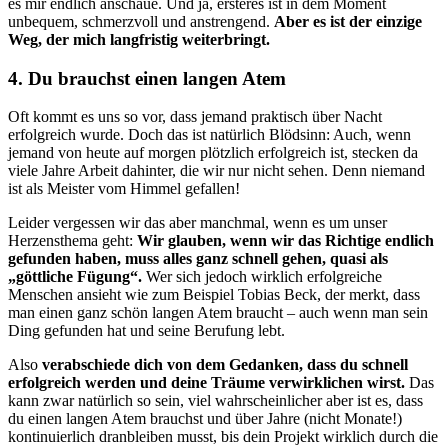
es mir endlich anschaue. Und ja, ersteres ist in dem Moment
unbequem, schmerzvoll und anstrengend.
Aber es ist der einzige
Weg, der mich langfristig weiterbringt.
4. Du brauchst einen langen Atem
Oft kommt es uns so vor, dass jemand praktisch über Nacht
erfolgreich wurde. Doch das ist natürlich Blödsinn: Auch, wenn
jemand von heute auf morgen plötzlich erfolgreich ist, stecken da
viele Jahre Arbeit dahinter, die wir nur nicht sehen. Denn niemand
ist als Meister vom Himmel gefallen!
Leider vergessen wir das aber manchmal, wenn es um unser
Herzensthema geht:
Wir glauben, wenn wir das Richtige endlich
gefunden haben, muss alles ganz schnell gehen, quasi als
„göttliche Fügung“.
Wer sich jedoch wirklich erfolgreiche
Menschen ansieht wie zum Beispiel Tobias Beck, der merkt, dass
man einen ganz schön langen Atem braucht – auch wenn man sein
Ding gefunden hat und seine Berufung lebt.
Also
verabschiede dich von dem Gedanken, dass du schnell
erfolgreich werden und deine Träume verwirklichen wirst.
Das
kann zwar natürlich so sein, viel wahrscheinlicher aber ist es, dass
du einen langen Atem brauchst und über Jahre (nicht Monate!)
kontinuierlich dranbleiben musst, bis dein Projekt wirklich durch die