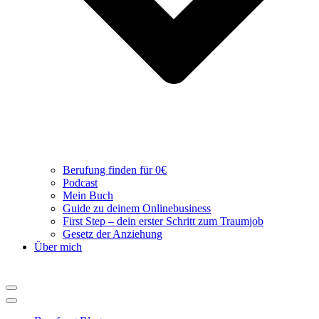
Berufung finden für 0€
Podcast
Mein Buch
Guide zu deinem Onlinebusiness
First Step – dein erster Schritt zum Traumjob
Gesetz der Anziehung
Über mich
Navigations-
Menü
Navigations-
Menü