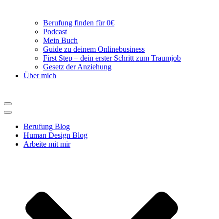
Berufung finden für 0€
Podcast
Mein Buch
Guide zu deinem Onlinebusiness
First Step – dein erster Schritt zum Traumjob
Gesetz der Anziehung
Über mich
Navigations-
Menü
Navigations-
Menü
Berufung Blog
Human Design Blog
Arbeite mit mir